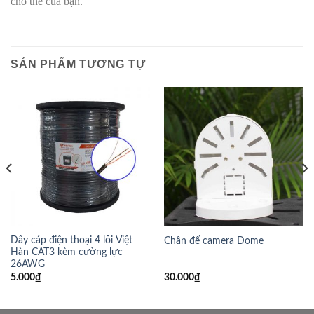
cho thẻ của bạn.
SẢN PHẨM TƯƠNG TỰ
Dây cáp điện thoại 4 lõi Việt
Chân đế camera Dome
Hàn CAT3 kèm cường lực
26AWG
5.000
₫
30.000
₫