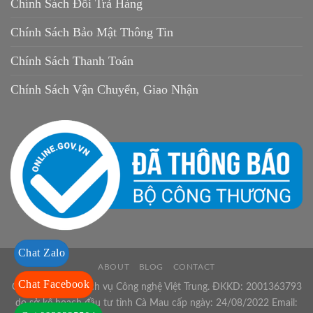
Chính Sách Đổi Trả Hàng
Chính Sách Bảo Mật Thông Tin
Chính Sách Thanh Toán
Chính Sách Vận Chuyển, Giao Nhận
Chat Zalo
ABOUT
BLOG
CONTACT
Chat Facebook
Công ty TNHH Dịch vụ Công nghệ Việt Trung. ĐKKD: 2001363793
do sở kế hoạch đầu tư tỉnh Cà Mau cấp ngày: 24/08/2022 Email: