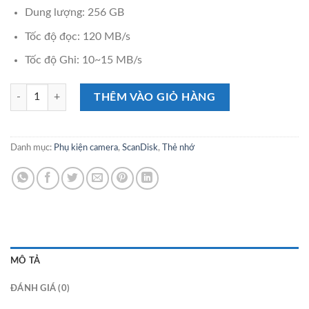
Dung lượng: 256 GB
Tốc độ đọc: 120 MB/s
Tốc độ Ghi: 10~15 MB/s
Thẻ nhớ MicroSDXC SanDisk Ultra 256GB số lượng
THÊM VÀO GIỎ HÀNG
Danh mục:
Phụ kiện camera
,
ScanDisk
,
Thẻ nhớ
MÔ TẢ
ĐÁNH GIÁ (0)