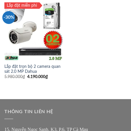
Lắp đặt miễn phí
-30%
Lắp đặt trọn bộ 2 camera quan
sát 2.0 MP Dahua
5.980.000
₫
4.190.000
₫
THÔNG TIN LIÊN HỆ
15, Nguyễn Ngọc Sanh, K3, P.6, TP Cà Mau