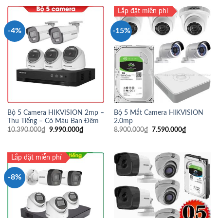
Lắp đặt miễn phí
-4%
-15%
Bộ 5 Camera HIKVISION 2mp –
Bộ 5 Mắt Camera HIKVISION
Thu Tiếng – Có Màu Ban Đêm
2.0mp
10.390.000
₫
9.990.000
₫
8.900.000
₫
7.590.000
₫
Lắp đặt miễn phí
-8%