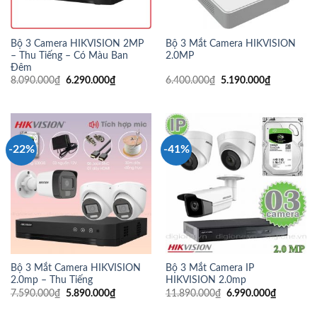
Bộ 3 Camera HIKVISION 2MP
Bộ 3 Mắt Camera HIKVISION
– Thu Tiếng – Có Màu Ban
2.0MP
Đêm
8.090.000
₫
6.290.000
₫
6.400.000
₫
5.190.000
₫
-22%
-41%
Bộ 3 Mắt Camera HIKVISION
Bộ 3 Mắt Camera IP
2.0mp – Thu Tiếng
HIKVISION 2.0mp
7.590.000
₫
5.890.000
₫
11.890.000
₫
6.990.000
₫