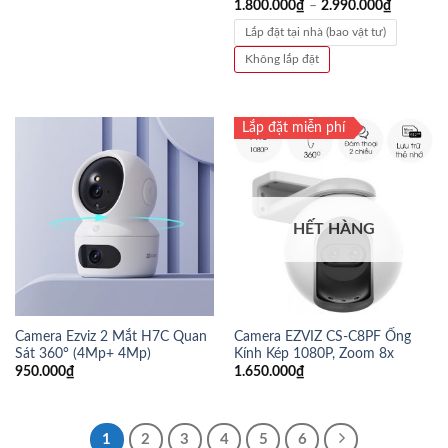
1.800.000
₫
–
2.990.000
₫
Lắp đặt tại nhà (bao vật tư)
Không lắp đặt
Lắp đặt miễn phí
HẾT HÀNG
Camera Ezviz 2 Mắt H7C Quan
Camera EZVIZ CS-C8PF Ống
Sát 360° (4Mp+ 4Mp)
Kính Kép 1080P, Zoom 8x
950.000
₫
1.650.000
₫
1
2
3
4
5
6