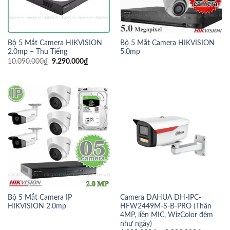
Bộ 5 Mắt Camera HIKVISION
Bộ 5 Mắt Camera HIKVISION
2.0mp – Thu Tiếng
5.0mp
10.090.000
₫
9.290.000
₫
Bộ 5 Mắt Camera IP
Camera DAHUA DH-IPC-
HIKVISION 2.0mp
HFW2449M-S-B-PRO (Thân
4MP, liền MIC, WizColor đêm
như ngày)