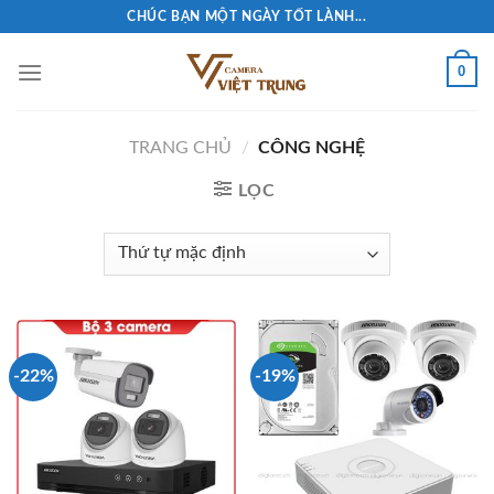
Skip
CHÚC BẠN MỘT NGÀY TỐT LÀNH...
to
content
0
TRANG CHỦ
/
CÔNG NGHỆ
LỌC
-22%
-19%