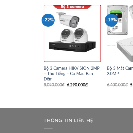
-22%
-19%
Bộ 3 Camera HIKVISION 2MP
Bộ 3 Mắt Ca
– Thu Tiếng – Có Màu Ban
2.0MP
Đêm
8.090.000
₫
6.290.000
₫
6.400.000
₫
5
THÔNG TIN LIÊN HỆ