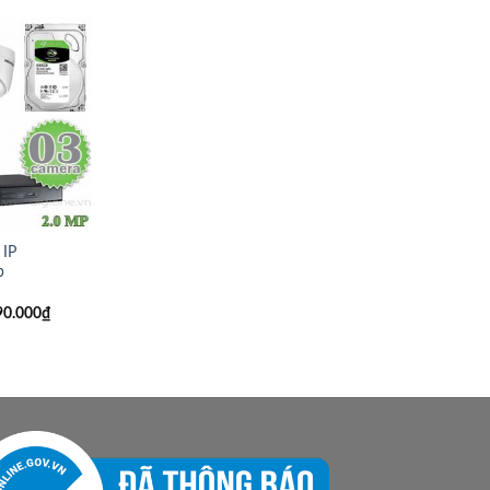
 IP
p
90.000
₫