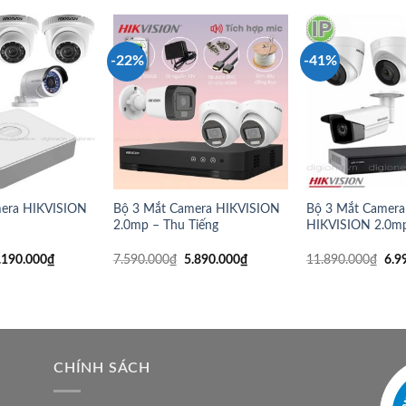
-22%
-41%
mera HIKVISION
Bộ 3 Mắt Camera HIKVISION
Bộ 3 Mắt Camera
2.0mp – Thu Tiếng
HIKVISION 2.0m
.190.000
₫
7.590.000
₫
5.890.000
₫
11.890.000
₫
6.9
CHÍNH SÁCH