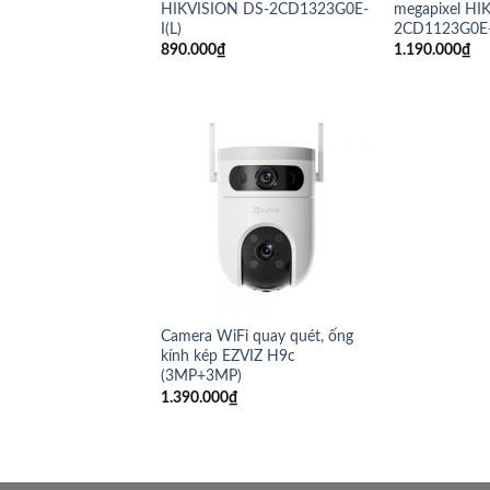
HIKVISION DS-2CD1323G0E-
megapixel HI
I(L)
2CD1123G0E-
890.000
₫
1.190.000
₫
Camera WiFi quay quét, ống
kính kép EZVIZ H9c
(3MP+3MP)
1.390.000
₫