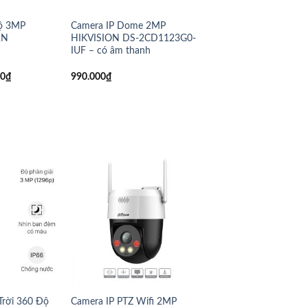
Độ 3MP
Camera IP Dome 2MP
2N
HIKVISION DS-2CD1123G0-
IUF – có âm thanh
00
₫
990.000
₫
Trời 360 Độ
Camera IP PTZ Wifi 2MP