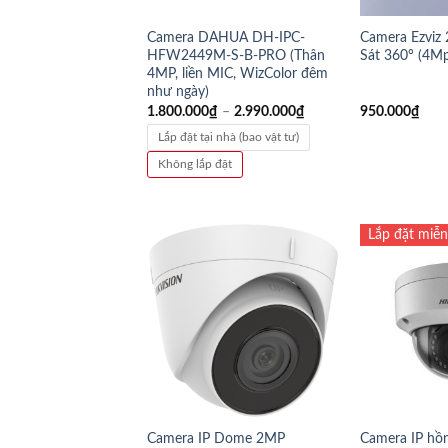
Camera DAHUA DH-IPC-
Camera Ezviz
HFW2449M-S-B-PRO (Thân
Sát 360° (4M
4MP, liền MIC, WizColor đêm
như ngày)
1.800.000
₫
–
2.990.000
₫
950.000
₫
Lắp đặt tại nhà (bao vật tư)
Không lắp đặt
Lắp đặt miễn
Camera IP Dome 2MP
Camera IP hồn