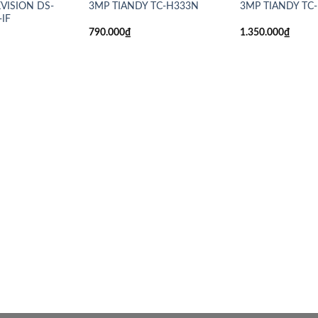
KVISION DS-
3MP TIANDY TC-H333N
3MP TIANDY TC
IF
790.000
₫
1.350.000
₫