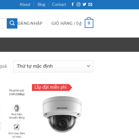
About
Blog
Contact
0
ĐĂNG NHẬP
GIỎ HÀNG /
0
₫
 quả
Lắp đặt miễn phí