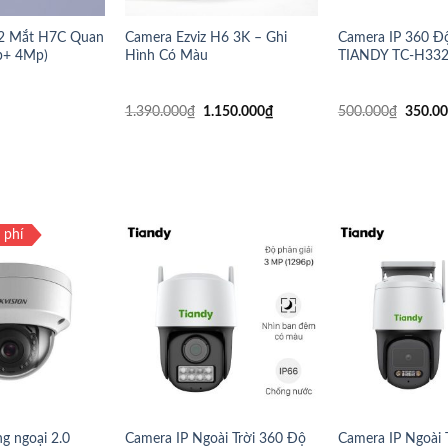
 2 Mắt H7C Quan
Camera Ezviz H6 3K – Ghi
Camera IP 360 
p+ 4Mp)
Hình Có Màu
TIANDY TC-H33
1.390.000
₫
1.150.000
₫
500.000
₫
350.0
 phí
g ngoại 2.0
Camera IP Ngoài Trời 360 Độ
Camera IP Ngoài 