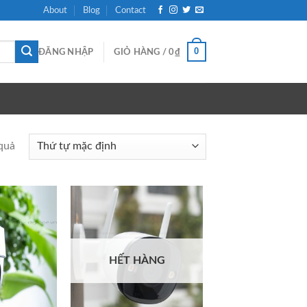
About
Blog
Contact
0
ĐĂNG NHẬP
GIỎ HÀNG /
0
₫
quả
HẾT HÀNG