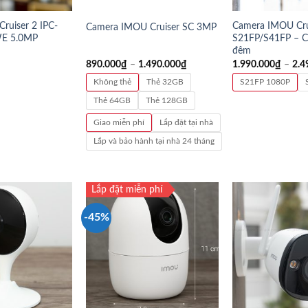
ruiser 2 IPC-
Camera IMOU Cru
Camera IMOU Cruiser SC 3MP
E 5.0MP
S21FP/S41FP – C
đêm
890.000
₫
–
1.490.000
₫
1.990.000
₫
–
2.4
Không thẻ
Thẻ 32GB
S21FP 1080P
Thẻ 64GB
Thẻ 128GB
Giao miễn phí
Lắp đặt tại nhà
Lắp và bảo hành tại nhà 24 tháng
Lắp đặt miễn phí
-45%