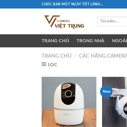
Skip
CHÚC BẠN MỘT NGÀY TỐT LÀNH...
to
content
Tìm
kiếm:
TRANG CHỦ
TRONG NHÀ
NGOÀI
TRANG CHỦ
/
CÁC HÃNG CAMER
LỌC
New