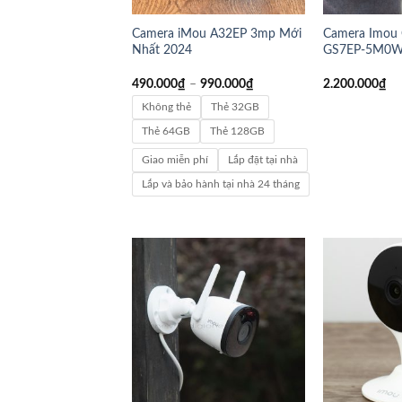
Camera iMou A32EP 3mp Mới
Camera Imou C
Nhất 2024
GS7EP-5M0W
490.000
₫
–
990.000
₫
2.200.000
₫
Không thẻ
Thẻ 32GB
Thẻ 64GB
Thẻ 128GB
Giao miễn phí
Lắp đặt tại nhà
Lắp và bảo hành tại nhà 24 tháng