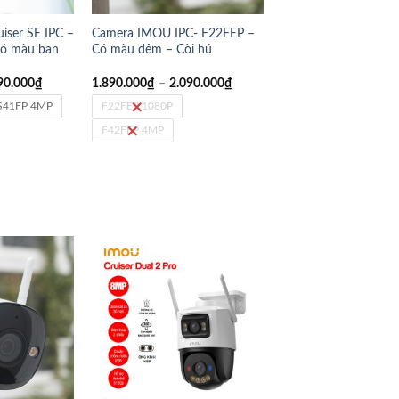
iser SE IPC –
Camera IMOU IPC- F22FEP –
ó màu ban
Có màu đêm – Còi hú
90.000
₫
1.890.000
₫
–
2.090.000
₫
S41FP 4MP
F22FEP 1080P
F42FEP 4MP