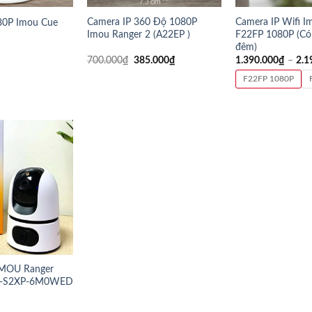
Camera IP 360 Độ 1080P
Camera IP Wifi I
80P Imou Cue
Imou Ranger 2 (A22EP )
F22FP 1080P (Có
đêm)
700.000
₫
385.000
₫
1.390.000
₫
–
2.1
F22FP 1080P
iMOU Ranger
PC-S2XP-6M0WED