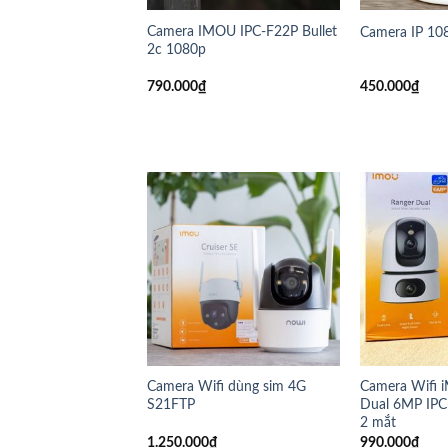
Camera IMOU IPC-F22P Bullet
Camera IP 10
2c 1080p
790.000
₫
450.000
₫
Camera Wifi dùng sim 4G
Camera Wifi 
S21FTP
Dual 6MP I
2 mắt
1.250.000
₫
990.000
₫