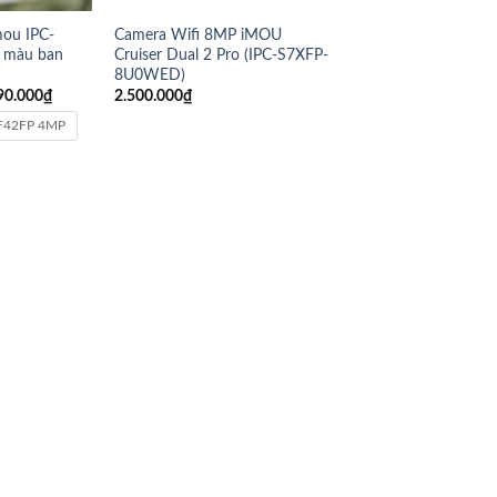
mou IPC-
Camera Wifi 8MP iMOU
 màu ban
Cruiser Dual 2 Pro (IPC-S7XFP-
8U0WED)
90.000
₫
2.500.000
₫
F42FP 4MP