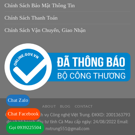
Chính Sách Bảo Mật Thông Tin
Chính Sách Thanh Toán
Chính Sách Vận Chuyển, Giao Nhận
Chat Zalo
ABOUT
BLOG
CONTACT
Chat Facebook
Công ty TNHH Dịch vụ Công nghệ Việt Trung. ĐKKD: 2001363793
do sở kế hoạch đầu tư tỉnh Cà Mau cấp ngày: 24/08/2022 Email:
Gọi 0939225504
nvtrung551@gmail.com