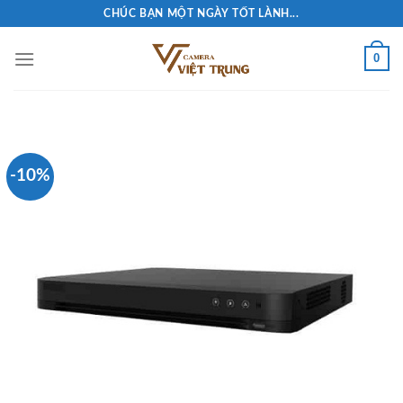
Skip
CHÚC BẠN MỘT NGÀY TỐT LÀNH...
to
content
0
-10%