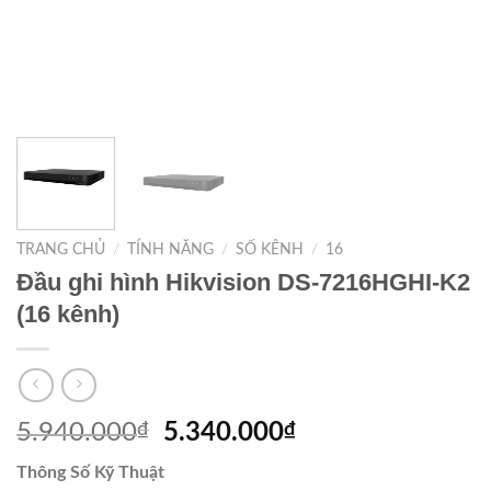
TRANG CHỦ
/
TÍNH NĂNG
/
SỐ KÊNH
/
16
Đầu ghi hình Hikvision DS-7216HGHI-K2
(16 kênh)
5.940.000
₫
5.340.000
₫
Thông Số Kỹ Thuật