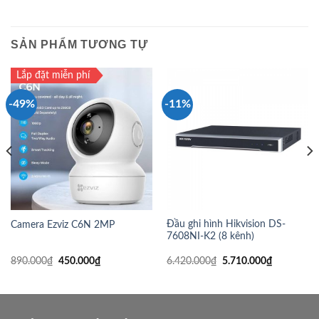
SẢN PHẨM TƯƠNG TỰ
Lắp đặt miễn phí
-49%
-11%
Đầu ghi hình Hikvision DS-
Camera Ezviz C6N 2MP
7608NI-K2 (8 kênh)
890.000
₫
450.000
₫
6.420.000
₫
5.710.000
₫