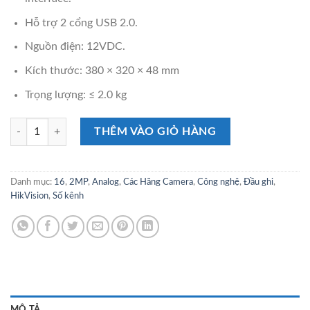
Hỗ trợ 2 cổng USB 2.0.
Nguồn điện: 12VDC.
Kích thước: 380 × 320 × 48 mm
Trọng lượng: ≤ 2.0 kg
Đầu ghi hình Hikvision DS-7216HGHI-K2 (16 kênh) số lượng
THÊM VÀO GIỎ HÀNG
Danh mục:
16
,
2MP
,
Analog
,
Các Hãng Camera
,
Công nghệ
,
Đầu ghi
,
HikVision
,
Số kênh
MÔ TẢ