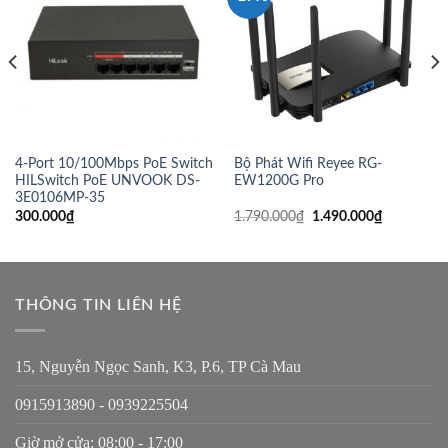
4-Port 10/100Mbps PoE Switch
Bộ Phát Wifi Reyee RG-
HILSwitch PoE UNVOOK DS-
EW1200G Pro
3E0106MP-35
300.000
₫
1.790.000
₫
1.490.000
₫
THÔNG TIN LIÊN HỆ
15, Nguyễn Ngọc Sanh, K3, P.6, TP Cà Mau
0915913890 - 0939225504
Giờ mở cửa: 08:00 - 17:00