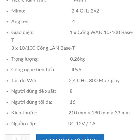
Tiêu chuẩn wifi: Wi-Fi
Mimo: 2,4 GHz:2×2
Ăng ten: 4
Giao diện: 1 x Cổng WAN 10/100 Base-
T
3 x 10/100 Cổng LAN Base-T
Trọng lượng: 0,26kg
Công nghệ tiên tiến: IPv6
Tốc độ Wifi: 2,4 GHz: 300 Mb / giây
Người dùng đề xuất: 8
Người dùng tối đa: 16
Kích thước: 210 mm × 180 mm × 33 mm
Nguồn cấp: DC 12V / 1A
Bộ Phát Wifi Reyee RG-EW300 Pro số lượng